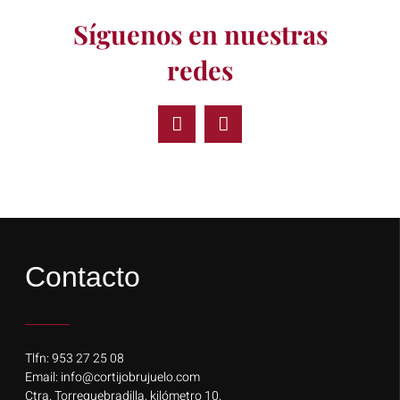
Síguenos en nuestras
redes
Contacto
Tlfn: 953 27 25 08
Email: info@cortijobrujuelo.com
Ctra. Torrequebradilla, kilómetro 10,